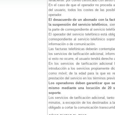
fehaciente: por correo certificado con aviso 
En el caso de que el operador no proceda a 
del usuario, todos los costes de las posibl
operador.
El desacuerdo de un abonado con la factu
la suspensión del servicio telefónico
, si
la parte de correspondiente al servicio telefó
El operador del servicio telefónico está obl
correspondiente al servicio telefónico sopor
información o de comunicación.
Las facturas telefónicas deberán contemplar 
los servicios de tarificación adicional, infor
si esto no ocurre, el usuario tendrá derecho 
En los servicios de tarificación adiciona
introducción a los servicios propiamente di
como móvil; de la edad para la que es re
prestación del servicio en los términos prev
Los operadores deben garantizar que se i
mismo mediante una locución de 20 seg
soporte
.
Los servicios de tarificación adicional, ta
minutos, a excepción de los destinados a la
obligado a cortar la comunicación transcurri