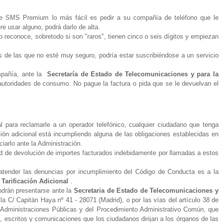
de SMS Premium lo más fácil es pedir a su compañía de teléfono que le
re usar alguno, podrá darlo de alta.
reconoce, sobretodo si son "raros", tienen cinco o seis dígitos y empiezan
de las que no esté muy seguro, podría estar suscribiéndose a un servicio
mpañía, ante la
Secretaría de Estado de Telecomunicaciones y para la
autoridades de consumo. No pague la factura o pida que se le devuelvan el
al para reclamarle a un operador telefónico, cualquier ciudadano que tenga
ción adicional está incumpliendo alguna de las obligaciones establecidas en
iarlo ante la Administración.
citud de devolución de importes facturados indebidamente por llamadas a estos
atender las denuncias por incumplimiento del Código de Conducta es a la
Tarificación Adicional
.
odrán presentarse ante la
Secretaria de Estado
de Telecomunicaciones y
la C/ Capitán Haya nº 41 - 28071 (Madrid), o por las vías del artículo 38 de
 Administraciones Públicas y del Procedimiento Administrativo Común, que
s, escritos y comunicaciones que los ciudadanos dirijan a los órganos de las