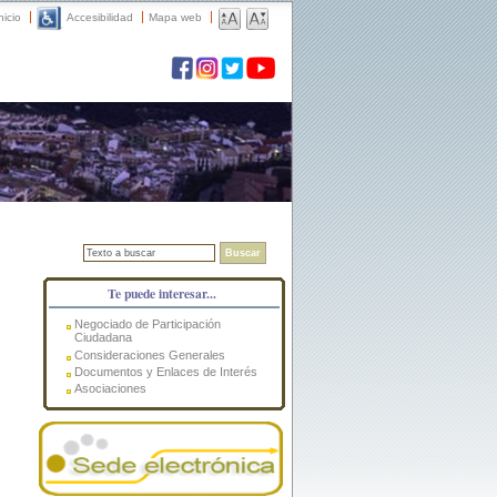
nicio
Accesibilidad
Mapa web
Buscar
Te puede interesar...
Negociado de Participación
Ciudadana
Consideraciones Generales
Documentos y Enlaces de Interés
Asociaciones