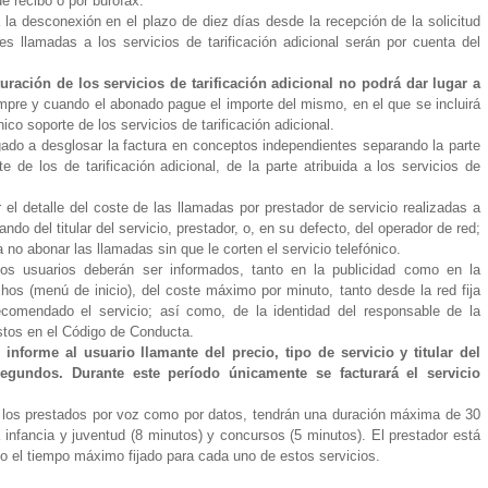
de recibo o por burofax.
la desconexión en el plazo de diez días desde la recepción de la solicitud
es llamadas a los servicios de tarificación adicional serán por cuenta del
ración de los servicios de tarificación adicional no podrá dar lugar a
empre y cuando el abonado pague el importe del mismo, en el que se incluirá
nico soporte de los servicios de tarificación adicional.
igado a desglosar la factura en conceptos independientes separando la parte
te de los de tarificación adicional, de la parte atribuida a los servicios de
el detalle del coste de las llamadas por prestador de servicio realizadas a
mando del titular del servicio, prestador, o, en su defecto, del operador de red;
a no abonar las llamadas sin que le corten el servicio telefónico.
l los usuarios deberán ser informados, tanto en la publicidad como en la
chos (menú de inicio), del coste máximo por minuto, tanto desde la red fija
comendado el servicio; así como, de la identidad del responsable de la
istos en el Código de Conducta.
nforme al usuario llamante del precio, tipo de servicio y titular del
undos. Durante este período únicamente se facturará el servicio
nto los prestados por voz como por datos, tendrán una duración máxima de 30
 infancia y juventud (8 minutos) y concursos (5 minutos). El prestador está
do el tiempo máximo fijado para cada uno de estos servicios.