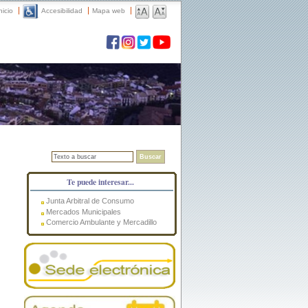
nicio
Accesibilidad
Mapa web
Buscar
Te puede interesar...
Junta Arbitral de Consumo
Mercados Municipales
Comercio Ambulante y Mercadillo