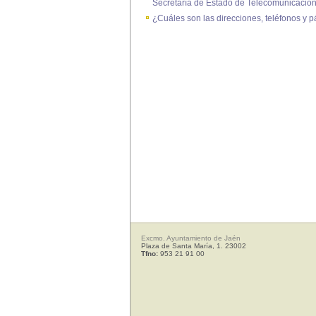
Secretaría de Estado de Telecomunicacion
¿Cuáles son las direcciones, teléfonos y 
Excmo. Ayuntamiento de Jaén
Plaza de Santa María, 1. 23002
Tfno:
953 21 91 00