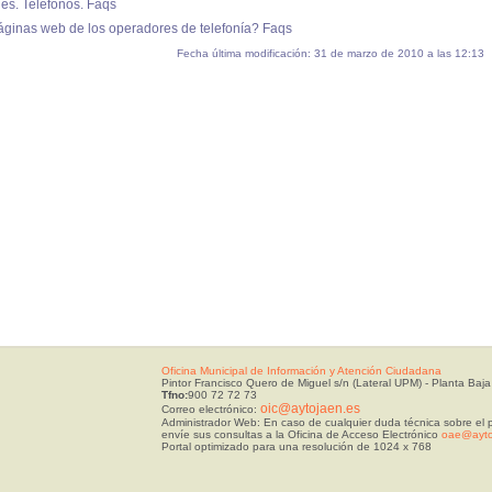
es. Teléfonos. Faqs
páginas web de los operadores de telefonía? Faqs
Fecha última modificación: 31 de marzo de 2010 a las 12:13
Oficina Municipal de Información y Atención Ciudadana
Pintor Francisco Quero de Miguel s/n (Lateral UPM) - Planta Baja
Tfno:
900 72 72 73
oic@aytojaen.es
Correo electrónico:
Administrador Web: En caso de cualquier duda técnica sobre el p
envíe sus consultas a la Oficina de Acceso Electrónico
oae@ayto
Portal optimizado para una resolución de 1024 x 768