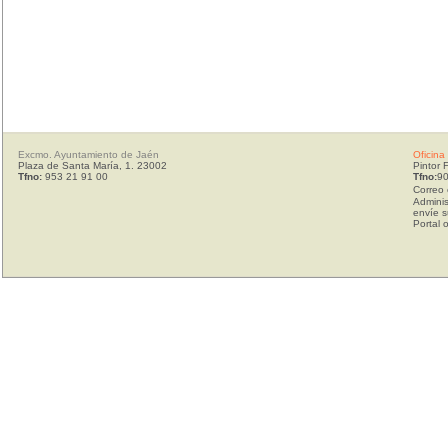
Excmo. Ayuntamiento de Jaén
Oficina
Plaza de Santa María, 1. 23002
Pintor 
Tfno:
953 21 91 00
Tfno:
90
Correo 
Adminis
envíe s
Portal 