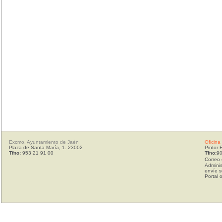
Excmo. Ayuntamiento de Jaén
Oficina
Plaza de Santa María, 1. 23002
Pintor 
Tfno:
953 21 91 00
Tfno:
90
Correo 
Adminis
envíe s
Portal 