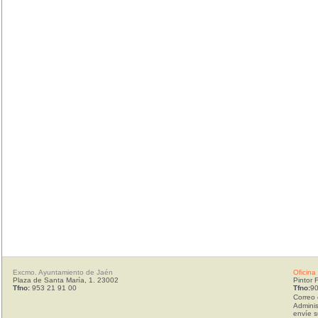
Excmo. Ayuntamiento de Jaén
Oficina
Plaza de Santa María, 1. 23002
Pintor 
Tfno:
953 21 91 00
Tfno:
90
Correo 
Adminis
envíe s