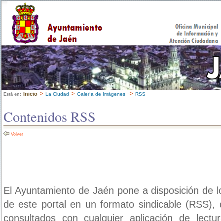
>
>
->
Inicio
La Ciudad
Galería de Imágenes
RSS
Está en:
Contenidos RSS
Volver
El Ayuntamiento de Jaén pone a disposición de l
de este portal en un formato sindicable (RSS)
consultados con cualquier aplicación de lect