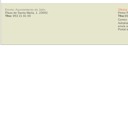
Excmo. Ayuntamiento de Jaén
Oficina
Plaza de Santa María, 1. 23002
Pintor 
Tfno:
953 21 91 00
Tfno:
90
Correo 
Adminis
envíe s
Portal 