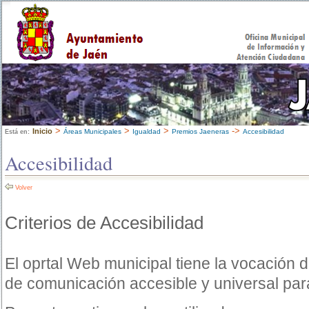
>
>
>
->
Inicio
Áreas Municipales
Igualdad
Premios Jaeneras
Accesibilidad
Está en:
Accesibilidad
Volver
Criterios de Accesibilidad
El oprtal Web municipal tiene la vocación 
de comunicación accesible y universal par