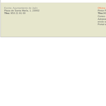
Excmo. Ayuntamiento de Jaén
Oficina
Plaza de Santa María, 1. 23002
Pintor 
Tfno:
953 21 91 00
Tfno:
90
Correo 
Adminis
envíe s
Portal 