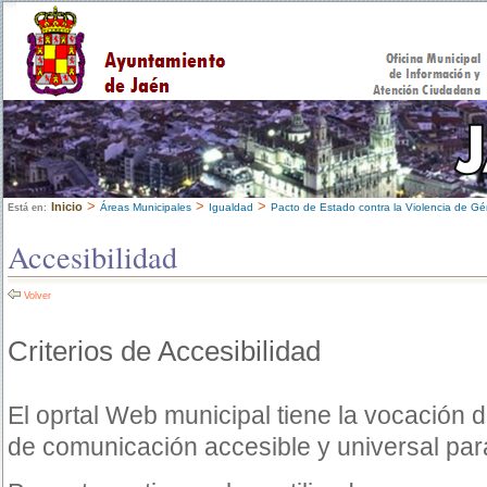
>
>
>
Inicio
Áreas Municipales
Igualdad
Pacto de Estado contra la Violencia de G
Está en:
Accesibilidad
Volver
Criterios de Accesibilidad
El oprtal Web municipal tiene la vocación 
de comunicación accesible y universal par