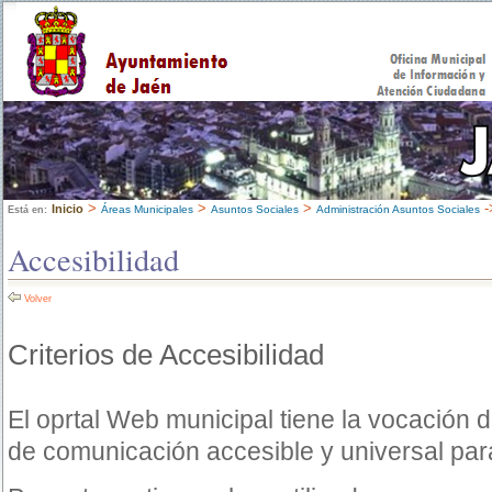
>
>
>
-
Inicio
Áreas Municipales
Asuntos Sociales
Administración Asuntos Sociales
Está en:
Accesibilidad
Volver
Criterios de Accesibilidad
El oprtal Web municipal tiene la vocación 
de comunicación accesible y universal par