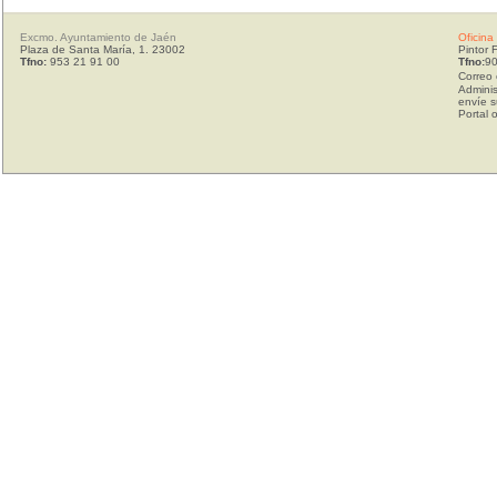
Excmo. Ayuntamiento de Jaén
Oficina
Plaza de Santa María, 1. 23002
Pintor 
Tfno:
953 21 91 00
Tfno:
90
Correo 
Adminis
envíe s
Portal 