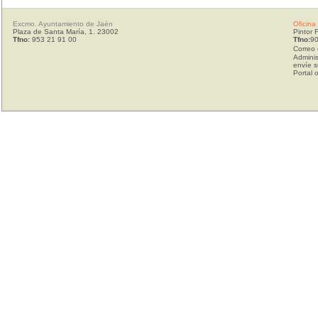
Excmo. Ayuntamiento de Jaén
Oficina
Plaza de Santa María, 1. 23002
Pintor 
Tfno:
953 21 91 00
Tfno:
90
Correo 
Adminis
envíe s
Portal 