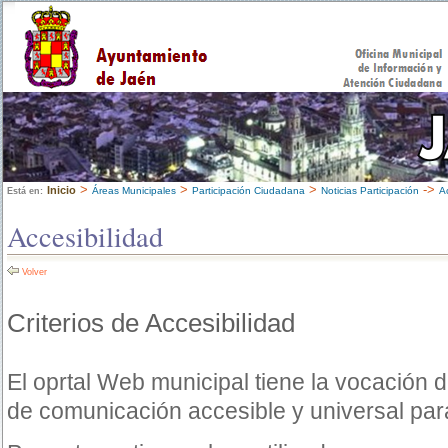
>
>
>
->
Inicio
Áreas Municipales
Participación Ciudadana
Noticias Participación
A
Está en:
Accesibilidad
Volver
Criterios de Accesibilidad
El oprtal Web municipal tiene la vocación 
de comunicación accesible y universal par