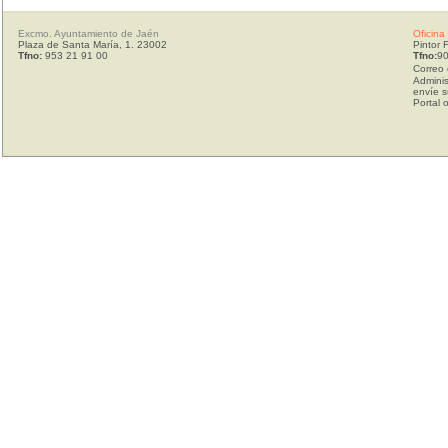
Excmo. Ayuntamiento de Jaén
Oficina
Plaza de Santa María, 1. 23002
Pintor 
Tfno:
953 21 91 00
Tfno:
90
Correo 
Adminis
envíe s
Portal 