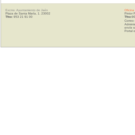
Excmo. Ayuntamiento de Jaén
Oficina
Plaza de Santa María, 1. 23002
Pintor 
Tfno:
953 21 91 00
Tfno:
90
Correo 
Adminis
envíe s
Portal 