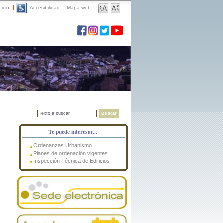
nicio
Accesibilidad
Mapa web
Buscar
Te puede interesar...
Ordenanzas Urbanismo
Planes de ordenación vigentes
Inspección Técnica de Edificios