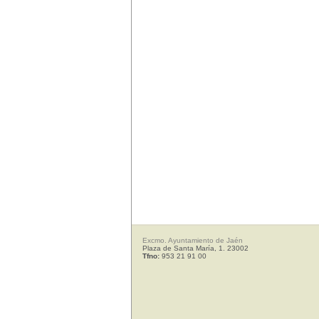
Excmo. Ayuntamiento de Jaén
Plaza de Santa María, 1. 23002
Tfno:
953 21 91 00