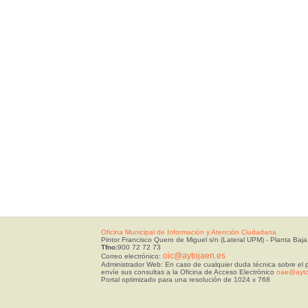
Oficina Municipal de Información y Atención Ciudadana
Pintor Francisco Quero de Miguel s/n (Lateral UPM) - Planta Baja
Tfno:
900 72 72 73
oic@aytojaen.es
Correo electrónico:
Administrador Web: En caso de cualquier duda técnica sobre el p
envíe sus consultas a la Oficina de Acceso Electrónico
oae@ayto
Portal optimizado para una resolución de 1024 x 768