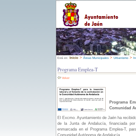
>
>
>
Inicio
Áreas Municipales
Urbanismo
I
Está en:
Programa Emplea-T
Volver
Programa Empl
Comunidad Au
El Excmo. Ayuntamiento de Jaén ha recibid
de la Junta de Andalucía, financiada p
enmarcada en el Programa Emplea-T, para l
Comunidad Autónoma de Andalucía.