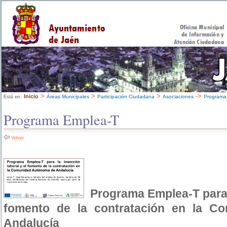
>
>
>
->
Inicio
Áreas Municipales
Participación Ciudadana
Asociaciones
Programa
Está en:
Programa Emplea-T
Volver
Programa Emplea-T para l
fomento de la contratación en la C
Andalucía