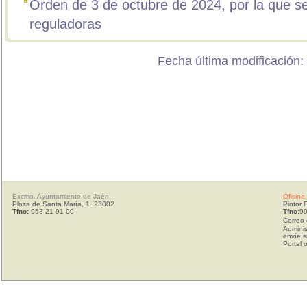
Orden de 3 de octubre de 2024, por la que s
reguladoras
Fecha última modificación:
Excmo. Ayuntamiento de Jaén
Oficina
Plaza de Santa María, 1. 23002
Pintor 
Tfno:
953 21 91 00
Tfno:
90
Correo 
Adminis
envíe s
Portal 