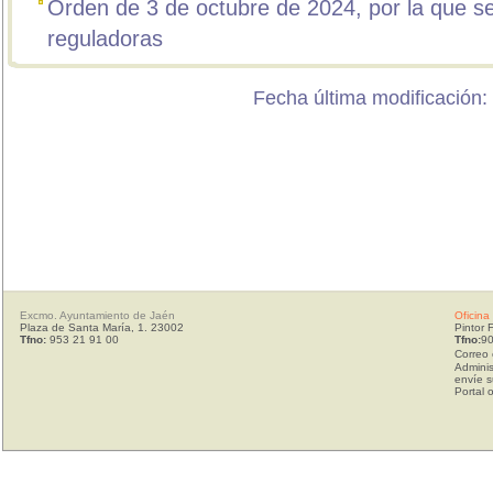
Orden de 3 de octubre de 2024, por la que s
reguladoras
Fecha última modificación:
Excmo. Ayuntamiento de Jaén
Oficina
Plaza de Santa María, 1. 23002
Pintor 
Tfno:
953 21 91 00
Tfno:
90
Correo 
Adminis
envíe s
Portal 