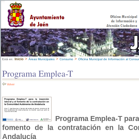
>
>
>
Inicio
Áreas Municipales
Consumo
Oficina Municipal de Información al Cons
Está en:
Programa Emplea-T
Volver
Programa Emplea-T para l
fomento de la contratación en la C
Andalucía