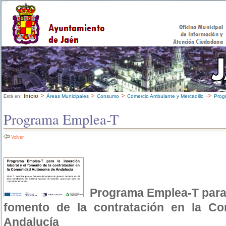
>
>
>
->
Inicio
Áreas Municipales
Consumo
Comercio Ambulante y Mercadillo
Prog
Está en:
Programa Emplea-T
Volver
Programa Emplea-T para l
fomento de la contratación en la C
Andalucía