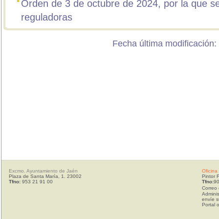
Orden de 3 de octubre de 2024, por la que s
reguladoras
Fecha última modificación:
Excmo. Ayuntamiento de Jaén
Oficina
Plaza de Santa María, 1. 23002
Pintor 
Tfno:
953 21 91 00
Tfno:
90
Correo 
Adminis
envíe s
Portal 