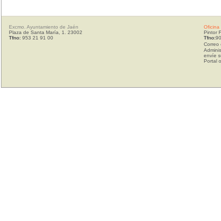
Excmo. Ayuntamiento de Jaén
Oficina
Plaza de Santa María, 1. 23002
Pintor 
Tfno:
953 21 91 00
Tfno:
90
Correo 
Adminis
envíe s
Portal 