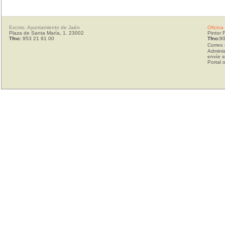
Excmo. Ayuntamiento de Jaén
Oficina
Plaza de Santa María, 1. 23002
Pintor 
Tfno:
953 21 91 00
Tfno:
90
Correo 
Adminis
envíe s
Portal 