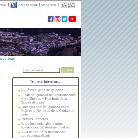
nicio
Accesibilidad
Mapa web
 2022-2026
Buscar
Te puede interesar...
¿Qué es el Área de Igualdad?
II Plan de Igualdad de Oportunidades
entre Mujeres y Hombres de la
Ciudad de Jaén
Consejo Local de Igualdad entre
Mujeres y Hombres de la Ciudad de
Jaén
Premios Jaeneras
Actos Institucionales y otras
actuaciones del Área de Igualdad
Guía de recursos municipales
corresponsabilidad