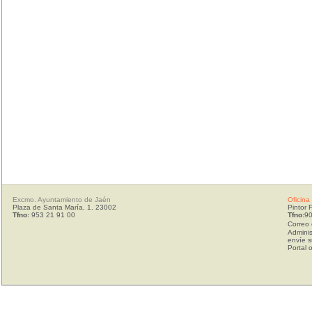
Excmo. Ayuntamiento de Jaén
Oficina
Plaza de Santa María, 1. 23002
Pintor 
Tfno:
953 21 91 00
Tfno:
90
Correo 
Adminis
envíe s
Portal 