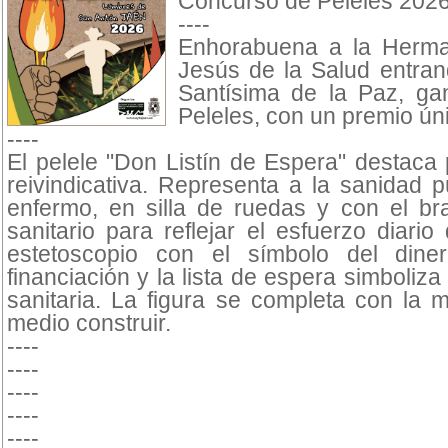
Concurso de Peleles 202
----
Enhorabuena a la Herm
Jesús de la Salud entra
Santísima de la Paz, g
Peleles, con un premio ún
----
El pelele "Don Listín de Espera" destaca
reivindicativa. Representa a la sanidad 
enfermo, en silla de ruedas y con el br
sanitario para reflejar el esfuerzo diario
estetoscopio con el símbolo del dine
financiación y la lista de espera simboliz
sanitaria. La figura se completa con la 
medio construir.
----
----
----
----
----