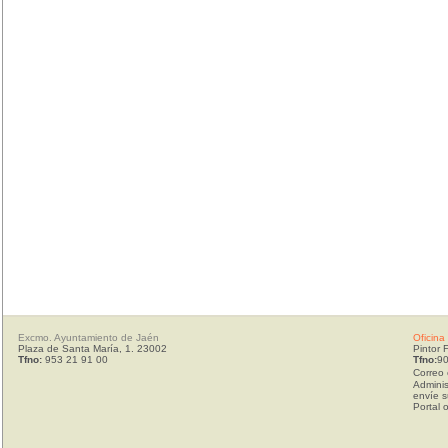
Excmo. Ayuntamiento de Jaén
Oficina
Plaza de Santa María, 1. 23002
Pintor 
Tfno:
953 21 91 00
Tfno:
90
Correo 
Adminis
envíe s
Portal 