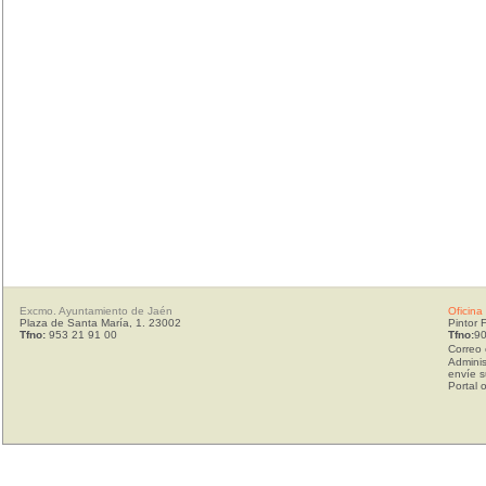
Excmo. Ayuntamiento de Jaén
Oficina
Plaza de Santa María, 1. 23002
Pintor 
Tfno:
953 21 91 00
Tfno:
90
Correo 
Adminis
envíe s
Portal 