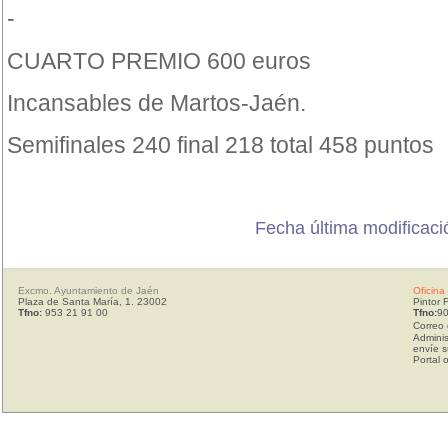
-
CUARTO PREMIO 600 euros
Incansables de Martos-Jaén.
Semifinales 240 final 218 total 458 puntos
Fecha última modificació
Excmo. Ayuntamiento de Jaén
Oficina
Plaza de Santa María, 1. 23002
Pintor 
Tfno:
953 21 91 00
Tfno:
90
Correo 
Adminis
envíe s
Portal 