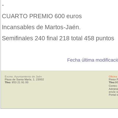
-
CUARTO PREMIO 600 euros
Incansables de Martos-Jaén.
Semifinales 240 final 218 total 458 puntos
Fecha última modificació
Excmo. Ayuntamiento de Jaén
Oficina
Plaza de Santa María, 1. 23002
Pintor 
Tfno:
953 21 91 00
Tfno:
90
Correo 
Adminis
envíe s
Portal 