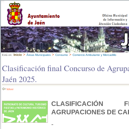
>
>
>
Inicio
Áreas Municipales
Consumo
Comercio Ambulante y Mercadillo
Está en:
Clasificación final Concurso de Agrup
Jaén 2025.
Volver
CLASIFICACIÓN 
AGRUPACIONES DE CA
-