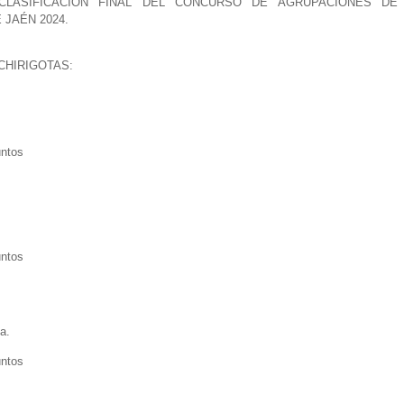
CLASIFICACIÓN FINAL DEL CONCURSO DE AGRUPACIONES DE
 JAÉN 2024.
CHIRIGOTAS:
untos
untos
a.
untos