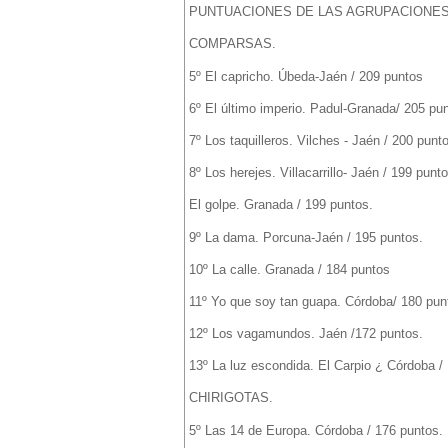
PUNTUACIONES DE LAS AGRUPACIONES 
COMPARSAS.
5º El capricho. Úbeda-Jaén / 209 puntos
6º El último imperio. Padul-Granada/ 205 pu
7º Los taquilleros. Vilches - Jaén / 200 punt
8º Los herejes. Villacarrillo- Jaén / 199 punto
El golpe. Granada / 199 puntos.
9º La dama. Porcuna-Jaén / 195 puntos.
10º La calle. Granada / 184 puntos
11º Yo que soy tan guapa. Córdoba/ 180 pun
12º Los vagamundos. Jaén /172 puntos.
13º La luz escondida. El Carpio ¿ Córdoba /
CHIRIGOTAS.
5º Las 14 de Europa. Córdoba / 176 puntos.