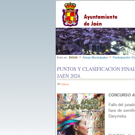
>
>
Inicio
Áreas Municipales
Participación C
Está en:
PUNTOS Y CLASIFICACIÓN FINA
JAÉN 2024.
Volver
CONCURSO A
Fallo del jura
fase de semifi
Darymelia.