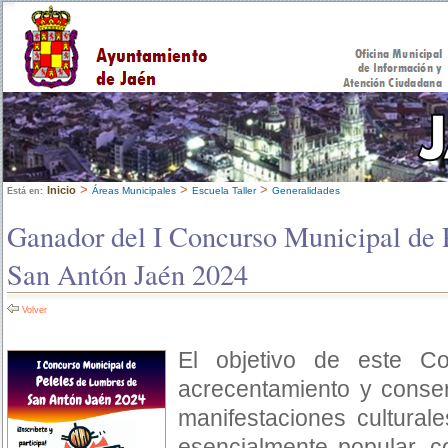
>
>
>
Inicio
Áreas Municipales
Escuela Taller
Generalidades
Está en:
Ganador del I Concurso Municipal de 
San Antón Jaén 2024
Volver
El objetivo de este C
acrecentamiento y conser
manifestaciones culturale
esencialmente popular, c