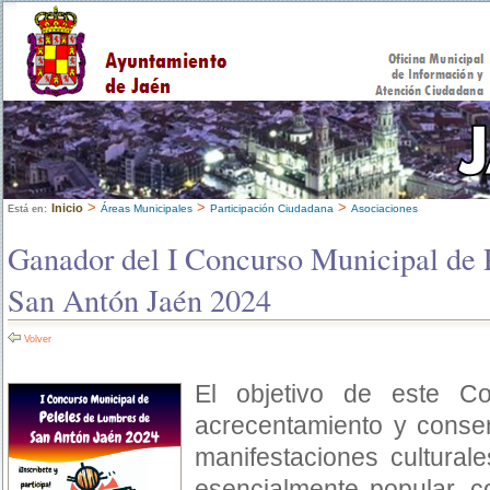
>
>
>
Inicio
Áreas Municipales
Participación Ciudadana
Asociaciones
Está en:
Ganador del I Concurso Municipal de 
San Antón Jaén 2024
Volver
El objetivo de este C
acrecentamiento y conser
manifestaciones culturale
esencialmente popular, c