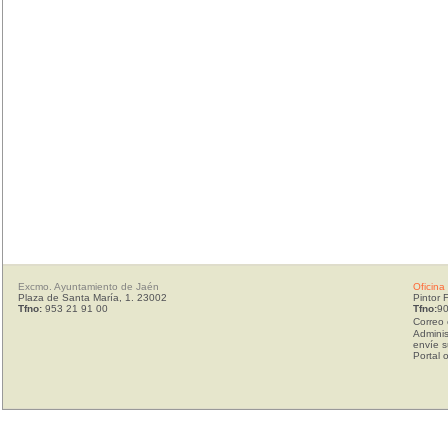
Excmo. Ayuntamiento de Jaén
Oficina
Plaza de Santa María, 1. 23002
Pintor 
Tfno:
953 21 91 00
Tfno:
90
Correo 
Adminis
envíe s
Portal 