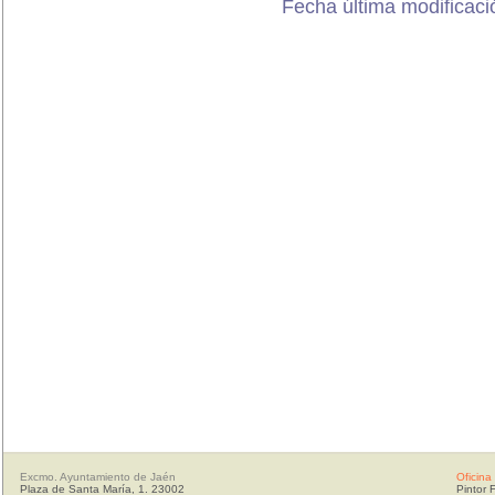
Fecha última modificació
Excmo. Ayuntamiento de Jaén
Oficina
Plaza de Santa María, 1. 23002
Pintor 