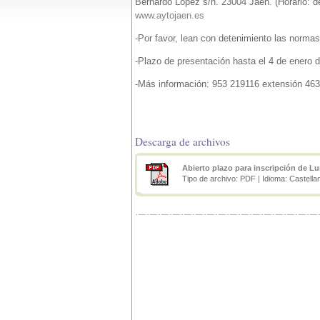
Bernardo López s/n. 23004 Jaén. (Horario: de
www.aytojaen.es
-Por favor, lean con detenimiento las normas 
-Plazo de presentación hasta el 4 de enero 
-Más información: 953 219116 extensión 46
Descarga de archivos
Abierto plazo para inscripción de L
Tipo de archivo: PDF | Idioma: Castella