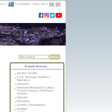
nicio
Accesibilidad
Mapa web
Buscar
Te puede interesar...
Asuntos Sociales
C.E.E. Municipal Jardines y
Naturaleza
Consumo
Patronato Municipal de Cultura,
Turismo, Fiestas y Patrimonio
Histórico
Deportes
Educación
Gestión y Recaudación
Igualdad