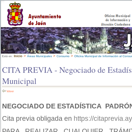
>
>
>
Inicio
Áreas Municipales
Consumo
Oficina Municipal de Información al Cons
Está en:
CITA PREVIA - Negociado de Estadíst
Municipal
Volver
NEGOCIADO DE ESTADÍSTICA PADRÓN
Cita previa obligada en
https://citaprevia.a
PARA REALIZAR CUALQUIER TRÁM