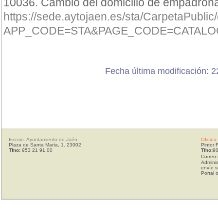
10036. Cambio del domicilio de empadro
https://sede.aytojaen.es/sta/CarpetaPubli
APP_CODE=STA&PAGE_CODE=CATALOG
Fecha última modificación: 2
Excmo. Ayuntamiento de Jaén
Oficina
Plaza de Santa María, 1. 23002
Pintor 
Tfno:
953 21 91 00
Tfno:
90
Correo 
Adminis
envíe s
Portal 