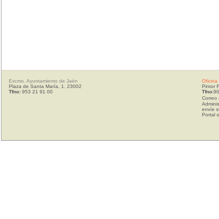
Excmo. Ayuntamiento de Jaén
Oficina
Plaza de Santa María, 1. 23002
Pintor 
Tfno:
953 21 91 00
Tfno:
90
Correo 
Adminis
envíe s
Portal 