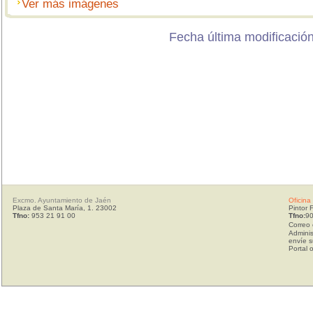
Ver más imágenes
Fecha última modificación
Excmo. Ayuntamiento de Jaén
Oficina
Plaza de Santa María, 1. 23002
Pintor 
Tfno:
953 21 91 00
Tfno:
90
Correo 
Adminis
envíe s
Portal 