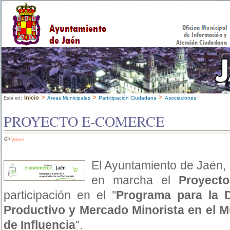
>
>
>
Inicio
Áreas Municipales
Participación Ciudadana
Asociaciones
Está en:
PROYECTO E-COMERCE
Volver
El Ayuntamiento de Jaén, 
en marcha el
Proyect
participación en el ''
Programa para la D
Productivo y Mercado Minorista en el M
de Influencia
''.