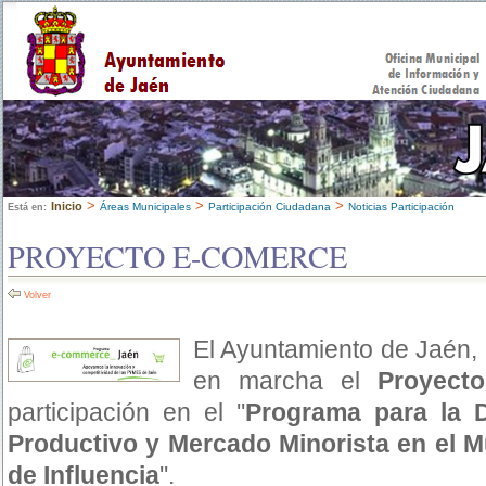
>
>
>
Inicio
Áreas Municipales
Participación Ciudadana
Noticias Participación
Está en:
PROYECTO E-COMERCE
Volver
El Ayuntamiento de Jaén, 
en marcha el
Proyect
participación en el ''
Programa para la D
Productivo y Mercado Minorista en el M
de Influencia
''.