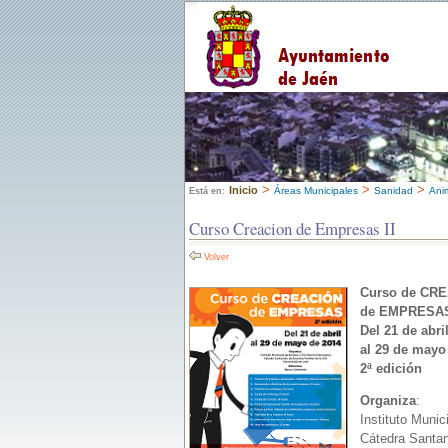
>
>
>
Inicio
Áreas Municipales
Sanidad
Ani
Está en:
Curso Creacion de Empresas II
Volver
Curso de CR
de EMPRESA
Del 21 de abri
al 29 de mayo
2ª edición
Organiza
:
Instituto Muni
Cátedra Santan