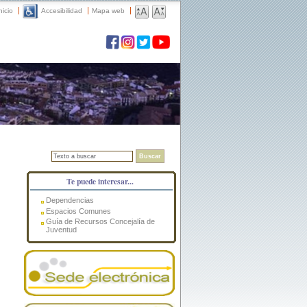
nicio
Accesibilidad
Mapa web
Buscar
Te puede interesar...
Dependencias
Espacios Comunes
Guía de Recursos Concejalía de
Juventud