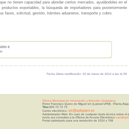
e no tienen capacidad para abordar ciertos mercados, ayudándoles en el
s productos exportables, la búsqueda de importadores para posteriormente
s fases, solicitud, gestión, trámites aduaneros, transporte y cobro.
RIO 8
no
Fecha última modificación: 20 de marzo de 2014 a las 11:56
Oficina Municipal de Información y Atención Ciudadana
Pintor Francisco Quero de Miguel s/n (Lateral UPM) - Planta Baja
Tfno:
900 72 72 73
oic@aytojaen.es
Correo electrónico:
Administrador Web: En caso de cualquier duda técnica sobre el p
envíe sus consultas a la Oficina de Acceso Electrónico
oae@ayto
Portal optimizado para una resolución de 1024 x 768