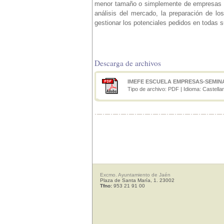
menor tamaño o simplemente de empresas qu
análisis del mercado, la preparación de lo
gestionar los potenciales pedidos en todas su
Descarga de archivos
IMEFE ESCUELA EMPRESAS-SEMINA
Tipo de archivo: PDF | Idioma: Castella
Excmo. Ayuntamiento de Jaén
Plaza de Santa María, 1. 23002
Tfno:
953 21 91 00