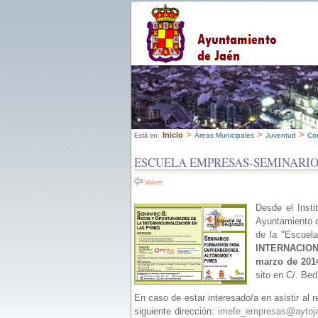
>
>
>
Inicio
Áreas Municipales
Juventud
Con
Está en:
ESCUELA EMPRESAS-SEMINARIO
Volver
Desde el Inst
Ayuntamiento d
de la "Escuel
INTERNACION
marzo de 2014
sito en C/. Be
En caso de estar interesado/a en asistir al r
siguiente dirección:
imefe_empresas@aytoj