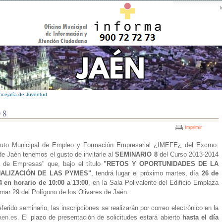
I
cejalía de Juventud
 8
Imprimir
ituto Municipal de Empleo y Formación Empresarial ¿IMEFE¿ del Excmo.
e Jaén tenemos el gusto de invitarle al
SEMINARIO 8
del Curso 2013-2014
a de Empresas" que, bajo el título
"RETOS Y OPORTUNIDADES DE LA
ALIZACIÓN DE LAS PYMES"
, tendrá lugar el próximo martes, día
26 de
 en horario de 10:00 a 13:00
, en la Sala Polivalente del Edificio Emplaza
dmar 29 del Polígono de los Olivares de Jaén.
eferido seminario, las inscripciones se realizarán por correo electrónico en la
aen.es
. El plazo de presentación de solicitudes estará abierto
hasta el día