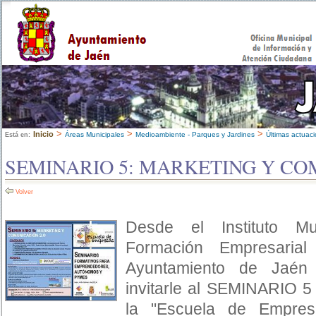
>
>
>
Inicio
Áreas Municipales
Medioambiente - Parques y Jardines
Últimas actuac
Está en:
SEMINARIO 5: MARKETING Y CO
Volver
Desde el Instituto M
Formación Empresaria
Ayuntamiento de Jaén
invitarle al SEMINARIO 
la "Escuela de Empresa