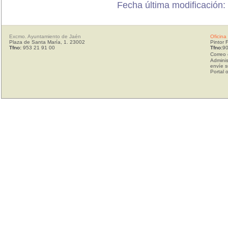
Fecha última modificación:
Excmo. Ayuntamiento de Jaén
Oficina
Plaza de Santa María, 1. 23002
Pintor 
Tfno:
953 21 91 00
Tfno:
90
Correo 
Adminis
envíe s
Portal 