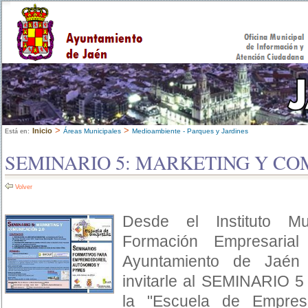
>
>
Inicio
Áreas Municipales
Medioambiente - Parques y Jardines
Está en:
SEMINARIO 5: MARKETING Y CO
Volver
Desde el Instituto M
Formación Empresaria
Ayuntamiento de Jaén
invitarle al SEMINARIO 
la "Escuela de Empresa