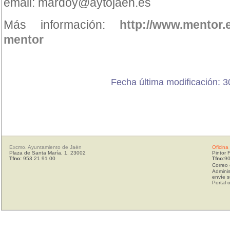
email: mardoy@aytojaen.es
Más información:
http://www.mentor.
mentor
Fecha última modificación: 3
Excmo. Ayuntamiento de Jaén
Oficina
Plaza de Santa María, 1. 23002
Pintor 
Tfno:
953 21 91 00
Tfno:
90
Correo 
Adminis
envíe s
Portal 