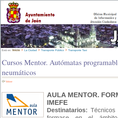
>
>
>
Inicio
La Ciudad
Transporte Público
Transporte Taxi
Está en:
Cursos Mentor. Autómatas programabl
neumáticos
Volver
AULA MENTOR. FORM
IMEFE
Destinatarios:
Técnicos 
formase en el ámbito