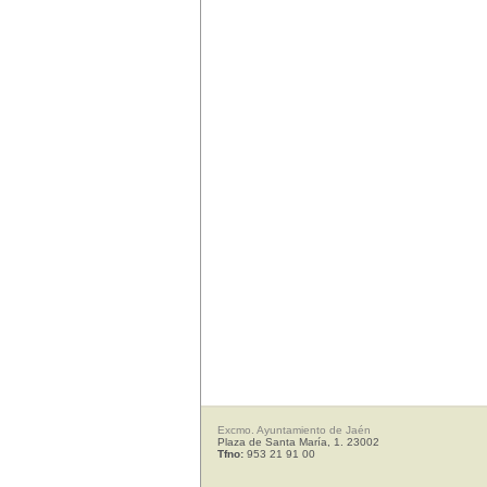
Excmo. Ayuntamiento de Jaén
Plaza de Santa María, 1. 23002
Tfno:
953 21 91 00