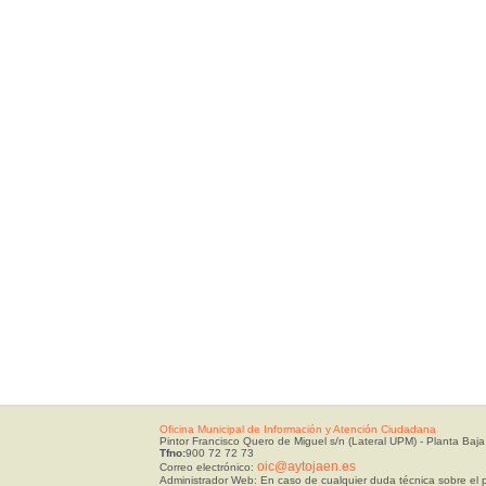
Oficina Municipal de Información y Atención Ciudadana
Pintor Francisco Quero de Miguel s/n (Lateral UPM) - Planta Baja
Tfno:
900 72 72 73
oic@aytojaen.es
Correo electrónico:
Administrador Web: En caso de cualquier duda técnica sobre el p