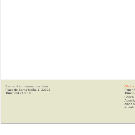
Excmo. Ayuntamiento de Jaén
Oficina
Plaza de Santa María, 1. 23002
Pintor 
Tfno:
953 21 91 00
Tfno:
90
Correo 
Adminis
envíe s
Portal 