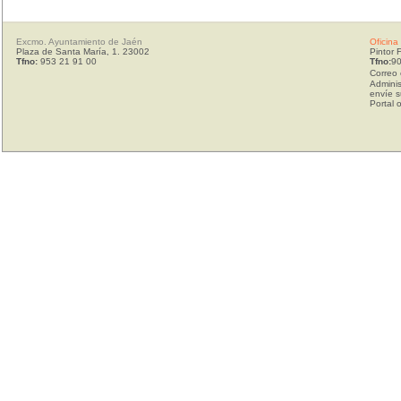
Excmo. Ayuntamiento de Jaén
Oficina
Plaza de Santa María, 1. 23002
Pintor 
Tfno:
953 21 91 00
Tfno:
90
Correo 
Adminis
envíe s
Portal 