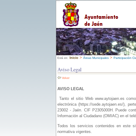
>
>
Inicio
Áreas Municipales
Participación C
Está en:
Aviso Legal
Volver
AVISO LEGAL
Tanto el sitio Web www.aytojaen.es como l
electrónica (https://sede.aytojaen.es/), 
23002 - Jaén. CIF P2305000H. Puede contac
Información al Ciudadano (OMIAC) en el telé
Todos los servicios contenidos en este s
normativa vigentes.