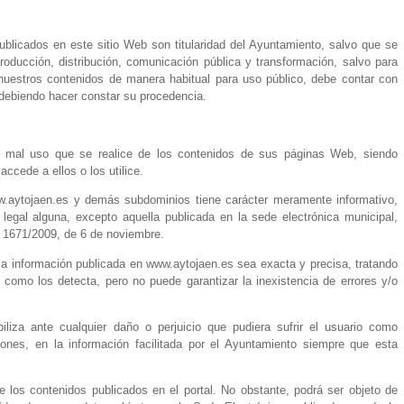
ublicados en este sitio Web son titularidad del Ayuntamiento, salvo que se
producción, distribución, comunicación pública y transformación, salvo para
r nuestros contenidos de manera habitual para uso público, debe contar con
 debiendo hacer constar su procedencia.
l mal uso que se realice de los contenidos de sus páginas Web, siendo
ccede a ellos o los utilice.
ww.aytojaen.es y demás subdominios tiene carácter meramente informativo,
 legal alguna, excepto aquella publicada en la sede electrónica municipal,
o 1671/2009, de 6 de noviembre.
a información publicada en www.aytojaen.es sea exacta y precisa, tratando
o como los detecta, pero no puede garantizar la inexistencia de errores y/o
iza ante cualquier daño o perjuicio que pudiera sufrir el usuario como
ones, en la información facilitada por el Ayuntamiento siempre que esta
de los contenidos publicados en el portal. No obstante, podrá ser objeto de