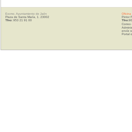
Excmo. Ayuntamiento de Jaén
Oficina
Plaza de Santa María, 1. 23002
Pintor 
Tfno:
953 21 91 00
Tfno:
90
Correo 
Adminis
envíe s
Portal 