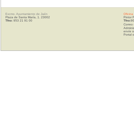
Excmo. Ayuntamiento de Jaén
Oficina
Plaza de Santa María, 1. 23002
Pintor 
Tfno:
953 21 91 00
Tfno:
90
Correo 
Adminis
envíe s
Portal 