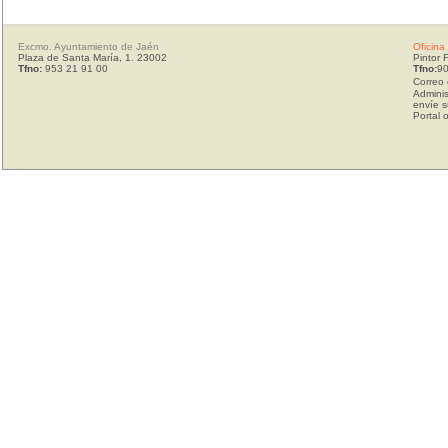
Excmo. Ayuntamiento de Jaén
Oficina
Plaza de Santa María, 1. 23002
Pintor 
Tfno:
953 21 91 00
Tfno:
90
Correo 
Adminis
envíe s
Portal 