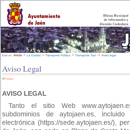
>
>
>
->
Inicio
La Ciudad
Transporte Público
Transporte Taxi
Aviso legal
Está en:
Aviso Legal
Volver
AVISO LEGAL
Tanto el sitio Web www.aytojaen.e
subdominios de aytojaen.es, incluido
electrónica (https://sede.aytojaen.es/), p