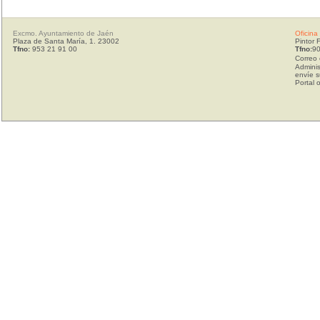
Excmo. Ayuntamiento de Jaén
Oficina
Plaza de Santa María, 1. 23002
Pintor 
Tfno:
953 21 91 00
Tfno:
90
Correo 
Adminis
envíe s
Portal 