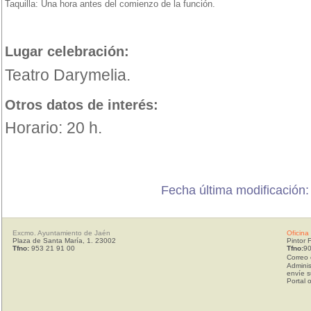
Taquilla: Una hora antes del comienzo de la función.
Lugar celebración:
Teatro Darymelia.
Otros datos de interés:
Horario: 20 h.
Fecha última modificación
Excmo. Ayuntamiento de Jaén
Oficina
Plaza de Santa María, 1. 23002
Pintor 
Tfno:
953 21 91 00
Tfno:
90
Correo 
Adminis
envíe s
Portal 