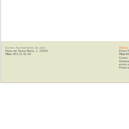
Excmo. Ayuntamiento de Jaén
Oficina
Plaza de Santa María, 1. 23002
Pintor 
Tfno:
953 21 91 00
Tfno:
90
Correo 
Adminis
envíe s
Portal 